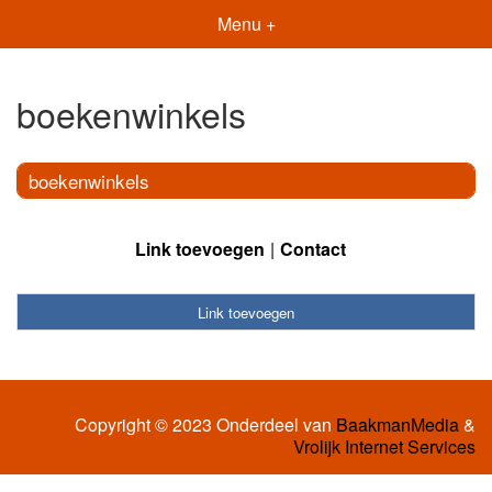
Menu +
boekenwinkels
boekenwinkels
Link toevoegen
Contact
Link toevoegen
Copyright © 2023 Onderdeel van
BaakmanMedia
&
Vrolijk Internet Services